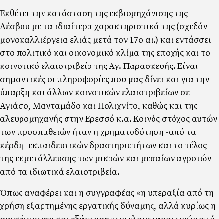
Εκθέτει την κατάσταση της εκβιοµηχάνισης της
Λέσβου µε τα ιδιαίτερα χαρακτηριστικά της (σχεδόν
µονοκαλλιέργεια ελιάς µετά τον 17ο αι.) και εντάσσει
στο πολιτικό και οικονοµικό κλίµα της εποχής και το
κοινοτικό ελαιοτριβείο της Αγ. Παρασκευής. Είναι
σηµαντικές οι πληροφορίες που µας δίνει και για την
ύπαρξη και άλλων κοινοτικών ελαιοτριβείων σε
Αγιάσο, Μανταµάδο και Πολιχνίτο, καθώς και της
αλευροµηχανής στην Ερεσσό κ.α. Κοινός στόχος αυτών
των προσπαθειών ήταν η χρηµατοδότηση -από τα
κέρδη- εκπαιδευτικών δραστηριοτήτων και το τέλος
της εκµετάλλευσης των µικρών και µεσαίων αγροτών
από τα ιδιωτικά ελαιοτριβεία.
Όπως αναφέρει και η συγγραφέας «η υπεραξία από τη
χρήση εξαρτηµένης εργατικής δύναµης, αλλά κυρίως η