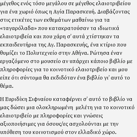
µέγεθος ενός τόσο µεγάλου σε µέγεθος ελαιοτριβείου
για ένα χωριό όπως η Αγία Παρασκευή. Διαβάζοντας
στις ετικέτες των εκθεµάτων µαθαίνω για τα
«ταγαρόλαδα» που κατακρατούσαν τα ιδιωτικά
ελαιοτριβεία και που χάρη σ’ αυτά χτίστηκαν τα
εκπαιδευτήρια της Αγ. Παρασκευής, ένα κτίριο που
θυµίζει το Πολυτεχνείο στην Αθήνα. Ρώτησα έναν
εργαζόµενο στο µουσείο αν υπάρχει κάποιο βιβλίο µε
πληροφορίες για το κοινοτικό ελαιοτριβείο και µου
είπε ότι σύντοµα θα εκδιδόταν ένα βιβλίο γι’ αυτό το
θέµα.
Η Ευριδίκη Σιφναίου καταφέρνει σ’ αυτό το βιβλίο να
µας δώσει µια ολοκληρωµένη µελέτη για το κοινοτικό
ελαιοτριβείο µε πληροφορίες και γνώσεις
αξιοποιήσιµες για όσους/ες ασχολούνται µε την
υπόθεση του κοινοτισµού στον ελλαδικό χώρο.