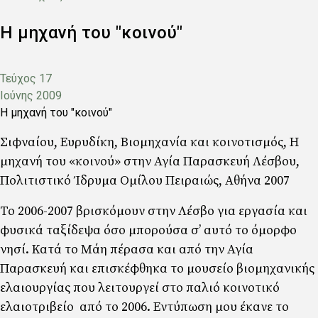
Η μηχανή του "κοινού"
Τεύχος
17
Ημερομηνία
Ιούνης 2009
Η μηχανή του "κοινού"
Κείμενο
Σιφναίου, Ευρυδίκη, Βιοµηχανία και κοινοτισµός, Η
µηχανή του «κοινού» στην Αγία Παρασκευή Λέσβου,
Πολιτιστικό Ίδρυµα Οµίλου Πειραιώς, Αθήνα 2007
Το 2006-2007 βρισκόµουν στην Λέσβο για εργασία και
φυσικά ταξίδεψα όσο µπορούσα σ’ αυτό το όµορφο
νησί. Κατά το Μάη πέρασα και από την Αγία
Παρασκευή και επισκέφθηκα το µουσείο βιοµηχανικής
ελαιουργίας που λειτουργεί στο παλιό κοινοτικό
ελαιοτριβείο από το 2006. Εντύπωση µου έκανε το