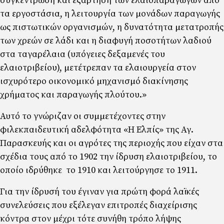
συγκέντρωση και εξάρτηση των ελαιοπαραγωγών από
τα εργοστάσια, η λειτουργία των µονάδων παραγωγής
ως πιστωτικών οργανισµών, η δυνατότητα µετατροπής
των χρεών σε λάδι και η διαφυγή ποσοτήτων λαδιού
στα ταγαρέλαια (υπόγειες δεξαµενές του
ελαιοτριβείου), µετέτρεπαν τα ελαιουργεία στον
ισχυρότερο οικονοµικό µηχανισµό διακίνησης
χρήµατος και παραγωγής πλούτου.»
Αυτό το γνώριζαν οι συµµετέχοντες στην
φιλεκπαιδευτική αδελφότητα «Η Ελπίς» της Αγ.
Παρασκευής και οι αγρότες της περιοχής που είχαν στα
σχέδια τους από το 1902 την ίδρυση ελαιοτριβείου, το
οποίο ιδρύθηκε το 1910 και λειτούργησε το 1911.
Για την ίδρυσή του έγιναν για πρώτη φορά λαϊκές
συνελεύσεις που εξέλεγαν επιτροπές διαχείρισης
κόντρα στον µέχρι τότε συνήθη τρόπο λήψης