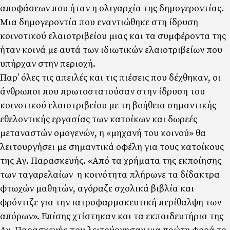
αποφάσεων που ήταν η ολιγαρχία της δηµογεροντίας.
Μια δηµογεροντία που εναντιώθηκε στη ίδρυση
κοινοτικού ελαιοτριβείου µιας και τα συµφέροντα της
ήταν κοινά µε αυτά των ιδιωτικών ελαιοτριβείων που
υπήρχαν στην περιοχή.
Παρ’ όλες τις απειλές και τις πιέσεις που δέχθηκαν, οι
άνθρωποι που πρωτοστατούσαν στην ίδρυση του
κοινοτικού ελαιοτριβείου µε τη βοήθεια σηµαντικής
εθελοντικής εργασίας των κατοίκων και δωρεές
µεταναστών οµογενών, η «µηχανή του κοινού» θα
λειτουργήσει µε σηµαντικά οφέλη για τους κατοίκους
της Αγ. Παρασκευής. «Από τα χρήµατα της εκποίησης
των ταγαρελαίων η κοινότητα πλήρωνε τα δίδακτρα
φτωχών µαθητών, αγόραζε σχολικά βιβλία και
φρόντιζε για την ιατροφαρµακευτική περίθαλψη των
απόρων». Επίσης χτίστηκαν και τα εκπαιδευτήρια της