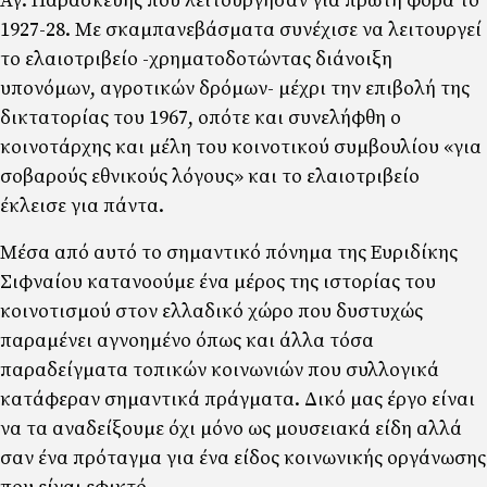
Αγ. Παρασκευής που λειτούργησαν για πρώτη φορά το
1927-28­. Με σκαµπανεβάσµατα συνέχισε να λειτουργεί
το ελαιοτριβείο -χρηµατοδοτώντας διάνοιξη
υπονόµων, αγροτικών δρόµων- µέχρι την επιβολή της
δικτατορίας του 1967, οπότε και συνελήφθη ο
κοινοτάρχης και µέλη του κοινοτικού συµβουλίου «για
σοβαρούς εθνικούς λόγους» και το ελαιοτριβείο
έκλεισε για πάντα.
Μέσα από αυτό το σηµαντικό πόνηµα της Ευριδίκης
Σιφναίου κατανοούµε ένα µέρος της ιστορίας του
κοινοτισµού στον ελλαδικό χώρο που δυστυχώς
παραµένει αγνοηµένο όπως και άλλα τόσα
παραδείγµατα τοπικών κοινωνιών που συλλογικά
κατάφεραν σηµαντικά πράγµατα. Δικό µας έργο είναι
να τα αναδείξουµε όχι µόνο ως µουσειακά είδη αλλά
σαν ένα πρόταγµα για ένα είδος κοινωνικής οργάνωσης